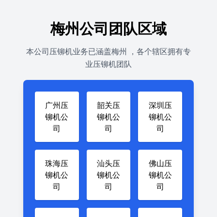
梅州公司团队区域
本公司压铆机业务已涵盖梅州 ，各个辖区拥有专
业压铆机团队
广州压
韶关压
深圳压
铆机公
铆机公
铆机公
司
司
司
珠海压
汕头压
佛山压
铆机公
铆机公
铆机公
司
司
司