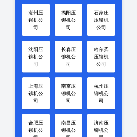
潮州压
揭阳压
石家庄
铆机公
铆机公
压铆机
司
司
公司
沈阳压
长春压
哈尔滨
铆机公
铆机公
压铆机
司
司
公司
上海压
南京压
杭州压
铆机公
铆机公
铆机公
司
司
司
合肥压
南昌压
济南压
铆机公
铆机公
铆机公