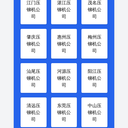
江门压
湛江压
茂名压
铆机公
铆机公
铆机公
司
司
司
肇庆压
惠州压
梅州压
铆机公
铆机公
铆机公
司
司
司
汕尾压
河源压
阳江压
铆机公
铆机公
铆机公
司
司
司
清远压
东莞压
中山压
铆机公
铆机公
铆机公
司
司
司