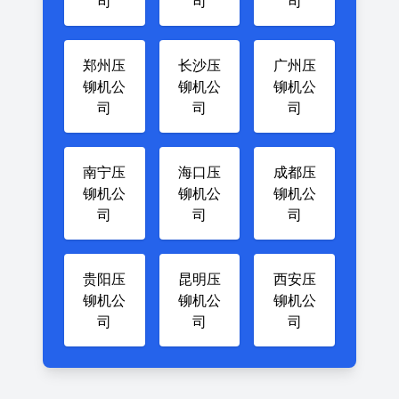
司
司
司
郑州压
长沙压
广州压
铆机公
铆机公
铆机公
司
司
司
南宁压
海口压
成都压
铆机公
铆机公
铆机公
司
司
司
贵阳压
昆明压
西安压
铆机公
铆机公
铆机公
司
司
司